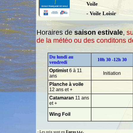
Voile
- Voile Loisir
Horaires de
saison estivale
,
su
de la météo ou des conditons 
Du lundi au
10h 30 -12h 30
vendredi
Optimist
6 à 11
Initiation
ans
Planche à voile
12 ans et +
Catamaran
11 ans
et +
Wing Foil
- Les prix sont en
Euros t.t.c.