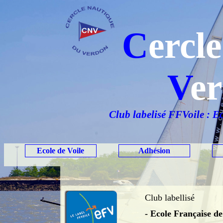
C
ercl
V
e
Club labelisé
FFVoile
:
Ec
Ecole de Voile
Adhésion
Club labellisé
- Ecole Française de